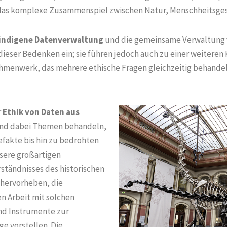
e das komplexe Zusammenspiel zwischen Natur, Menschheitsgesc
e indigene Datenverwaltung
und die gemeinsame Verwaltung 
dieser Bedenken ein; sie führen jedoch auch zu einer weitere
menwerk, das mehrere ethische Fragen gleichzeitig behandelt,
r
Ethik von Daten aus
nd dabei Themen behandeln,
efakte bis hin zu bedrohten
sere großartigen
tändnisses des historischen
hervorheben, die
n Arbeit mit solchen
und Instrumente zur
 vorstellen. Die