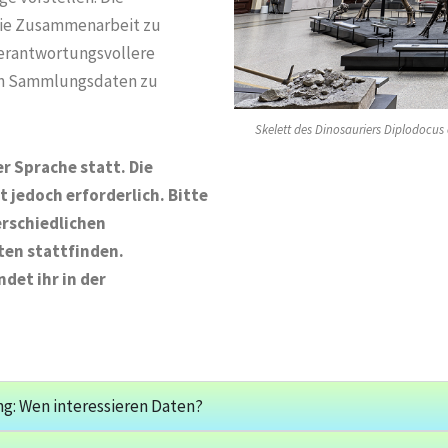
 die Zusammenarbeit zu
verantwortungsvollere
on Sammlungsdaten zu
Skelett des Dinosauriers Diplodocus
er Sprache statt. Die
 jedoch erforderlich. Bitte
erschiedlichen
ten stattfinden.
det ihr in der
ung: Wen interessieren Daten?