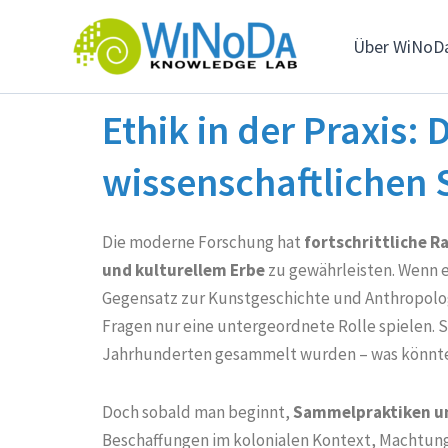
Skip
to
Über WiNoD
content
Ethik in der Praxis:
wissenschaftliche
Die moderne Forschung hat
fortschrittliche
und kulturellem Erbe
zu gewährleisten. Wenn e
Gegensatz zur Kunstgeschichte und Anthropologi
Fragen nur eine untergeordnete Rolle spielen. S
Jahrhunderten gesammelt wurden – was könnte 
Doch sobald man beginnt,
Sammelpraktiken un
Beschaffungen im kolonialen Kontext, Machtung