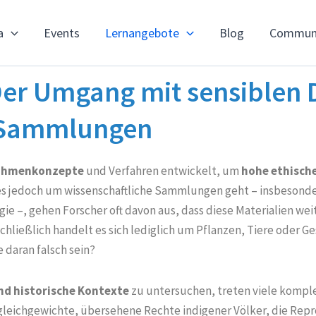
a
Events
Lernangebote
Blog
Commun
 Der Umgang mit sensiblen
n Sammlungen
 Rahmenkonzepte
und Verfahren entwickelt, um
hohe ethisch
s jedoch um wissenschaftliche Sammlungen geht – insbesonde
e –, gehen Forscher oft davon aus, dass diese Materialien w
chließlich handelt es sich lediglich um Pflanzen, Tiere oder G
daran falsch sein?
d historische Kontexte
zu untersuchen, treten viele komp
leichgewichte, übersehene Rechte indigener Völker, die Rep