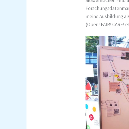
akademischen Feld ar
Forschungsdatenmana
meine Ausbildung al
(Open! FAIR! CARE! e