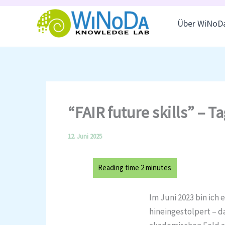
Skip
to
Über WiNoD
content
“FAIR future skills” – 
12. Juni 2025
Im Juni 2023 bin ich
hineingestolpert – d