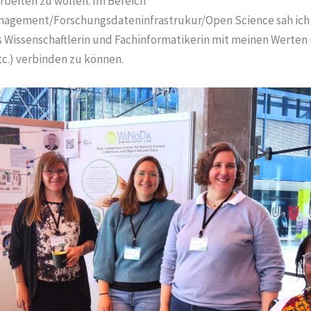
beiten zu wollen. Im Bereich
gement/Forschungsdateninfrastrukur/Open Science sah ich e
s Wissenschaftlerin und Fachinformatikerin mit meinen Wert
tc.) verbinden zu können.