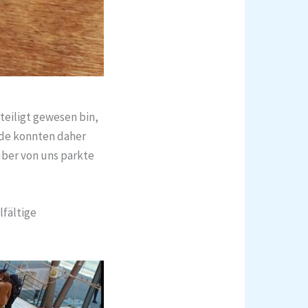
teiligt gewesen bin,
ände konnten daher
über von uns parkte
lfältige