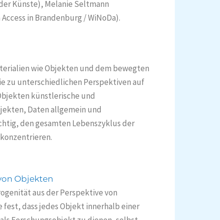
 der Künste), Melanie Seltmann
ccess in Brandenburg / WiNoDa).
aterialien wie Objekten und dem bewegten
wie zu unterschiedlichen Perspektiven auf
 Objekten künstlerische und
bjekten, Daten allgemein und
ichtig, den gesamten Lebenszyklus der
 konzentrieren.
 von Objekten
ogenität aus der Perspektive von
 fest, dass jedes Objekt innerhalb einer