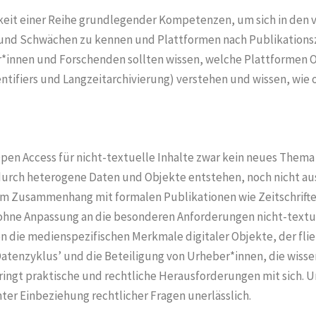
gkeit einer Reihe grundlegender Kompetenzen, um sich in den
 und Schwächen zu kennen und Plattformen nach Publikationszi
*innen und Forschenden sollten wissen, welche Plattformen O
ntifiers und Langzeitarchivierung) verstehen und wissen, wie
en Access für nicht-textuelle Inhalte zwar kein neues Thema i
durch heterogene Daten und Objekte entstehen, noch nicht au
 im Zusammenhang mit formalen Publikationen wie Zeitschrift
 ohne Anpassung an die besonderen Anforderungen nicht-textu
n die medienspezifischen Merkmale digitaler Objekte, der f
nzyklus’ und die Beteiligung von Urheber*innen, die wissens
ringt praktische und rechtliche Herausforderungen mit sich. 
ter Einbeziehung rechtlicher Fragen unerlässlich.