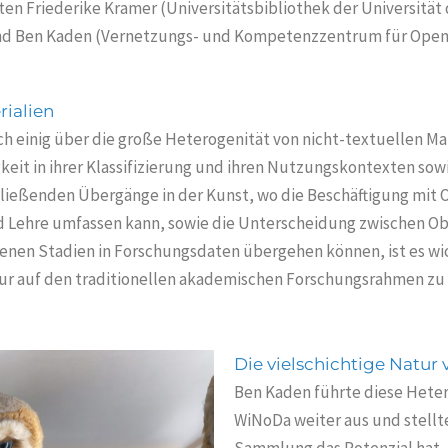
en Friederike Kramer (Universitätsbibliothek der Universität
Ben Kaden (Vernetzungs- und Kompetenzzentrum für Open A
rialien
ch einig über die große Heterogenität von nicht-textuellen M
igkeit in ihrer Klassifizierung und ihren Nutzungskontexten so
 fließenden Übergänge in der Kunst, wo die Beschäftigung mit
nd Lehre umfassen kann, sowie die Unterscheidung zwischen O
denen Stadien in Forschungsdaten übergehen können, ist es w
nur auf den traditionellen akademischen Forschungsrahmen zu
Die vielschichtige Natur
Ben Kaden führte diese Heter
WiNoDa weiter aus und stellte