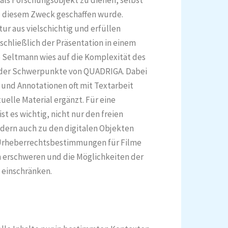
als Forschungsobjekt zu dienen, selbst
u diesem Zweck geschaffen wurde.
r aus vielschichtig und erfüllen
schließlich der Präsentation in einem
 Seltmann wies auf die Komplexität des
 der Schwerpunkte von QUADRIGA. Dabei
a und Annotationen oft mit Textarbeit
uelle Material ergänzt. Für eine
t es wichtig, nicht nur den freien
dern auch zu den digitalen Objekten
e Urheberrechtsbestimmungen für Filme
 erschweren und die Möglichkeiten der
einschränken.