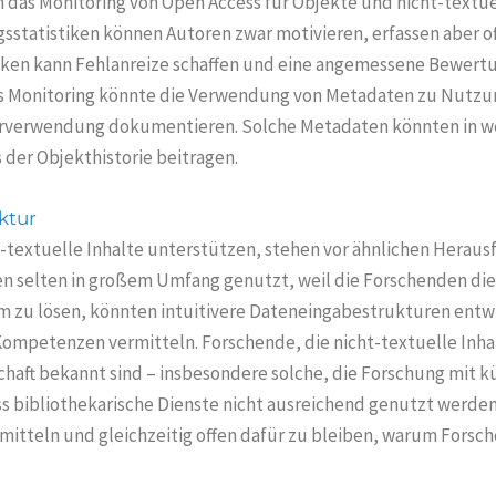
 das Monitoring von Open Access für Objekte und nicht-textu
gsstatistiken können Autoren zwar motivieren, erfassen aber of
iken kann Fehlanreize schaffen und eine angemessene Bewertu
das Monitoring könnte die Verwendung von Metadaten zu Nutzun
derverwendung dokumentieren. Solche Metadaten könnten in 
 der Objekthistorie beitragen.
ktur
ht-textuelle Inhalte unterstützen, stehen vor ähnlichen Herau
n selten in großem Umfang genutzt, weil die Forschenden die
 zu lösen, könnten intuitivere Dateneingabestrukturen entw
ompetenzen vermitteln. Forschende, die nicht-textuelle Inhal
schaft bekannt sind – insbesondere solche, die Forschung mit
ss bibliothekarische Dienste nicht ausreichend genutzt werde
rmitteln und gleichzeitig offen dafür zu bleiben, warum Forsc