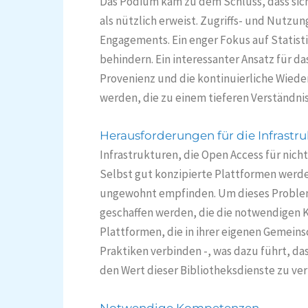
Das Podium kam zu dem Schluss, dass sich
als nützlich erweist. Zugriffs- und Nutzun
Engagements. Ein enger Fokus auf Statist
behindern. Ein interessanter Ansatz für 
Provenienz und die kontinuierliche Wie
werden, die zu einem tieferen Verständnis
Herausforderungen für die Infrastru
Infrastrukturen, die Open Access für nic
Selbst gut konzipierte Plattformen werde
ungewohnt empfinden. Um dieses Problem
geschaffen werden, die die notwendigen K
Plattformen, die in ihrer eigenen Gemein
Praktiken verbinden -, was dazu führt, da
den Wert dieser Bibliotheksdienste zu ve
Notwendige Kompetenzen