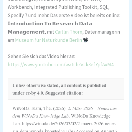
Workbench, Integrated Publishing Toolkit, SQL,
Specify 7 und mehr. Das erste Video ist bereits online:
𝗜𝗻𝘁𝗿𝗼𝗱𝘂𝗰𝘁𝗶𝗼𝗻 𝗧𝗼 𝗥𝗲𝘀𝗲𝗮𝗿𝗰𝗵 𝗗𝗮𝘁𝗮
𝗠𝗮𝗻𝗮𝗴𝗲𝗺𝗲𝗻𝘁, mit
Caitlin Thorn
, Datenmanagerin
am
Museum für Naturkunde Berlin
Sehen Sie sich das Video hier an:
https://www.youtube.com/watch?v=k3efYpfAxM4
Unless otherwise stated, all content is published
under cc-by 4.0. Suggested citation:
WiNoDa-Team, The. (2026).
2. März 2026 – Neues aus
dem WiNoDa Knowledge Lab
. WiNoDa Knowledge
Lab. https://winoda.de/2026/03/02/2-maerz-2026-neues-
aus-dem-winoda-knowledge-lab/ (Accessed on August 7,